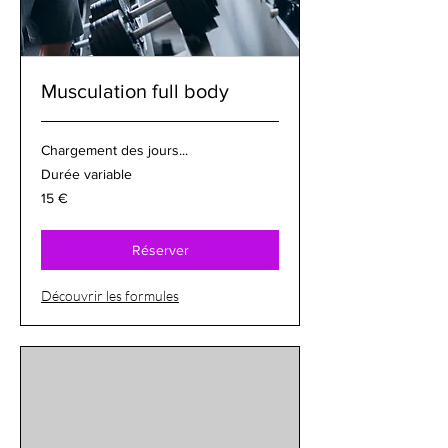
Musculation full body
Chargement des jours...
Durée variable
15
15 €
euros
Réserver
Découvrir les formules