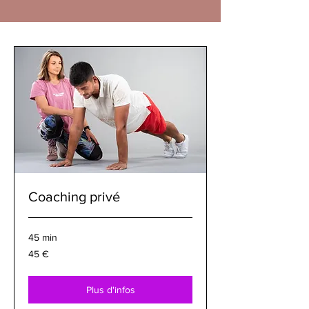
Coaching privé
45 min
45
45 €
euros
Plus d'infos