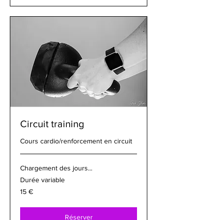
Circuit training
Cours cardio/renforcement en circuit
Chargement des jours...
Durée variable
15
15 €
euros
Réserver