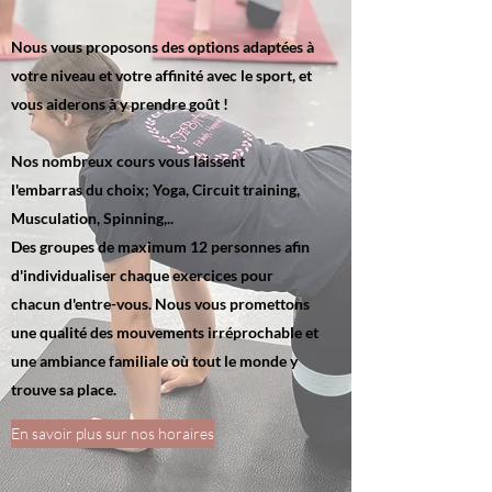
Nous vous proposons des options adaptées à
votre niveau et votre affinité avec le sport, et
vous aiderons à y prendre goût !
Nos nombreux cours vous laissent
l'embarras du choix; Yoga, Circuit training,
Musculation, Spinning,..
Des groupes de maximum 12 personnes afin
d'individualiser chaque exercices pour
chacun d'entre-vous. Nous vous promettons
une qualité des mouvements irréprochable et
une ambiance familiale où tout le monde y
trouve sa place.
En savoir plus sur nos horaires