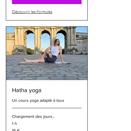
Découvrir les formules
Hatha yoga
Un cours yoga adapté à tous
Chargement des jours...
1 h
15
15 €