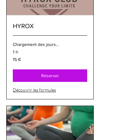
HYROX
Chargement des jours...
1 h
15
15 €
euros
Réserver
Découvrir les formules