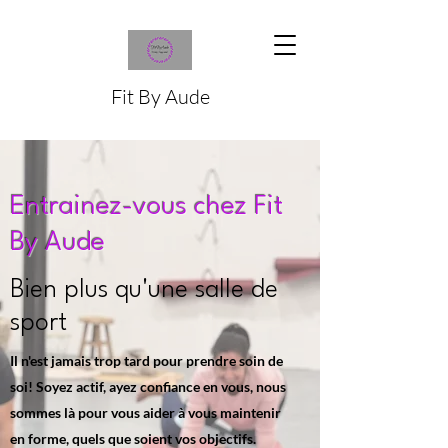
Fit By Aude
Entrai
nez-vous chez Fit
By Aude
Bien plus qu'une salle de
sport
Il n'est jamais trop tard pour prendre soin de
soi! Soyez actif, ayez confiance en vous, nous
sommes là pour vous aider à vous maintenir
en forme, quels que soient vos objectifs.