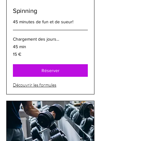
Spinning
45 minutes de fun et de sueur!
Chargement des jours...
45 min
15
15 €
euros
Réserver
Découvrir les formules