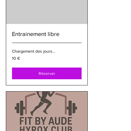
Entrainement libre
Chargement des jours...
10
10 €
euros
Réserver