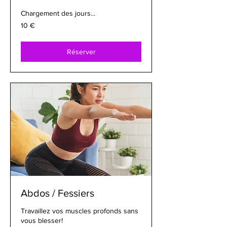
Chargement des jours...
10
10 €
euros
Réserver
Abdos / Fessiers
Travaillez vos muscles profonds sans
vous blesser!