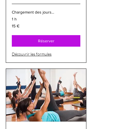
Chargement des jours...
1 h
15
15 €
euros
Réserver
Découvrir les formules