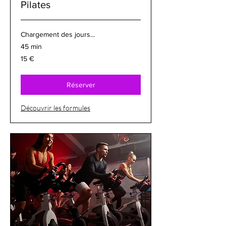
Pilates
Chargement des jours...
45 min
15
15 €
euros
Réserver
Découvrir les formules