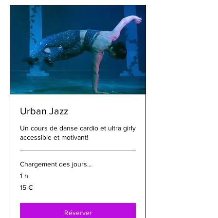
Urban Jazz
Un cours de danse cardio et ultra girly
accessible et motivant!
Chargement des jours...
1 h
15
15 €
euros
Réserver