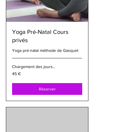
Yoga Pré-Natal Cours
privés
Yoga pré-natal méthode de Gasquet
Chargement des jours...
45
45 €
euros
Réserver