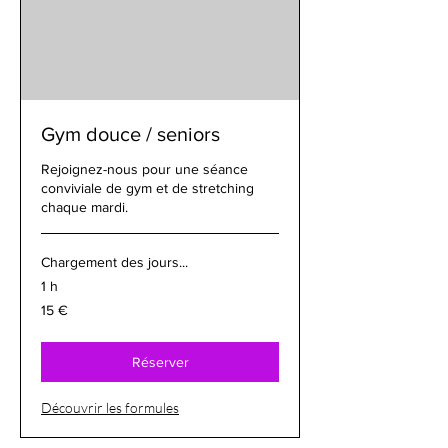
Gym douce / seniors
Rejoignez-nous pour une séance
conviviale de gym et de stretching
chaque mardi.
Chargement des jours...
1 h
15
15 €
euros
Réserver
Découvrir les formules