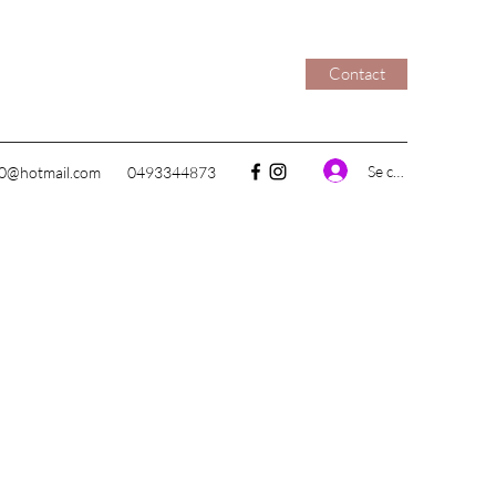
Contact
Se connecter
80@hotmail.com
0493344873